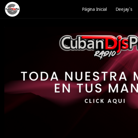
Página Inicial
Deejay´s