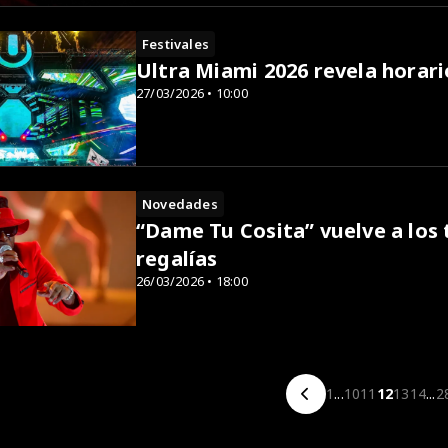
Festivales
Ultra Miami 2026 revela horar
27/03/2026 • 10:00
Novedades
“Dame Tu Cosita” vuelve a los 
regalías
26/03/2026 • 18:00
1
...
10
11
12
13
14
...
2