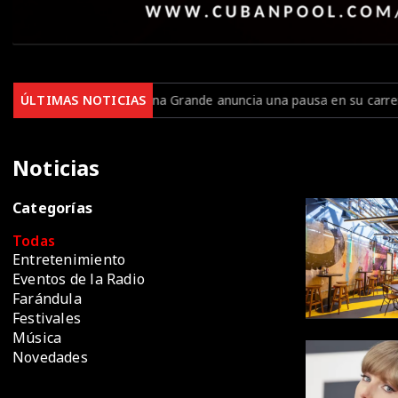
riana Grande anuncia una pausa en su carrera para cuidar su salud m
ÚLTIMAS NOTICIAS
Noticias
Categorías
Todas
Entretenimiento
Eventos de la Radio
Farándula
Festivales
Música
Novedades