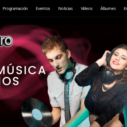
Programación
Eventos
Noticias
Vídeos
Álbumes
E