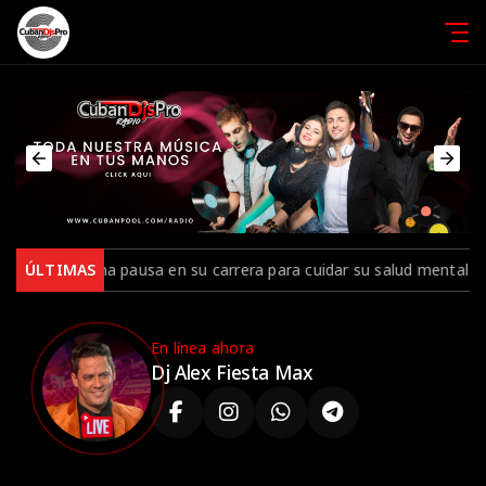
usa en su carrera para cuidar su salud mental tras el final de su g
ÚLTIMAS
En línea ahora
Dj Alex Fiesta Max