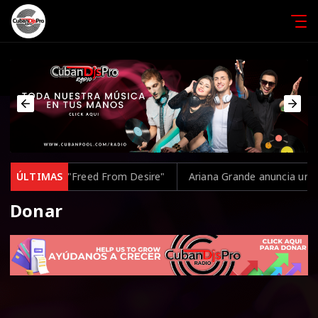
 el clásico "Freed From Desire"
ÚLTIMAS
Ariana Grande anuncia una paus
Donar