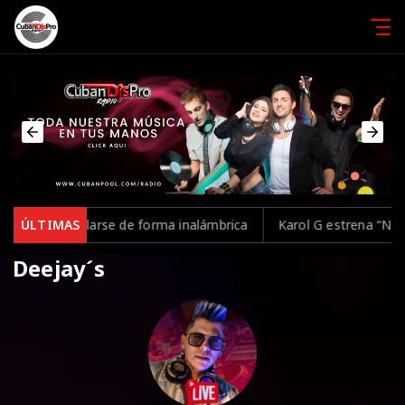
den controlarse de forma inalámbrica
ÚLTIMAS
Karol G estrena “No Me 
Deejay´s