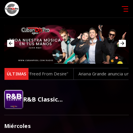
el clásico "Freed From Desire"
ÚLTIMAS
Ariana Grande anuncia una pausa
R&B Classic...
Miércoles