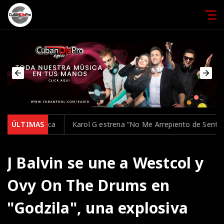
a
ÚLTIMAS
Karol G estrena “No Me Arrepiento de Sentir Tanto”, su nue
J Balvin se une a Westcol y
Ovy On The Drums en
"Godzila", una explosiva