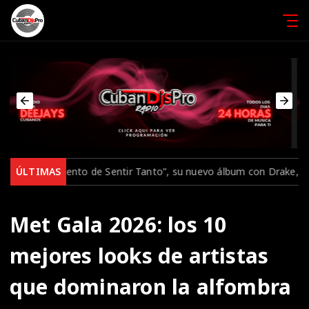
su nuevo álbum con Drake, Bruno Mars y grandes sorpresas
ÚLTIMAS
Peg
Met Gala 2026: los 10
mejores looks de artistas
que dominaron la alfombra