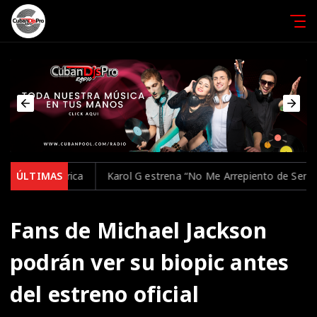
ica
ÚLTIMAS
Karol G estrena “No Me Arrepiento de Sentir Tanto”, su n
Fans de Michael Jackson
podrán ver su biopic antes
del estreno oficial