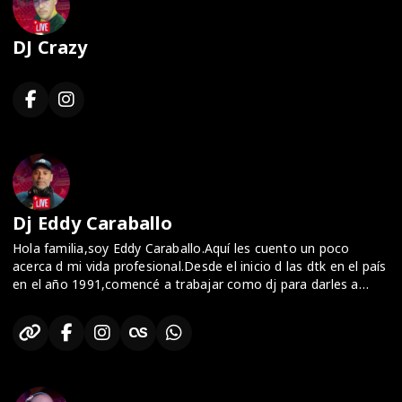
DJ Crazy
Dj Eddy Caraballo
Hola familia,soy Eddy Caraballo.Aquí les cuento un poco
acerca d mi vida profesional.Desde el inicio d las dtk en el país
en el año 1991,comencé a trabajar como dj para darles a
conocer mi trabajo con la buena musica,ya q ustedes siempre
fueron mi inspiración para poder compartirlas con ustedes y q
pudieran llegar siempre alegrar corazones.
Estás invitado a escuchar mis remixes todas las
semanas,musica d los 70,80,90 y hasta la actual.
Siempre seran bienvenidos,los espero.