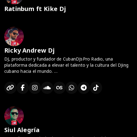
Ratinbum ft Kike Dj
Ricky Andrew Dj
DJ, productor y fundador de CubanDJsPro Radio, una
plataforma dedicada a elevar el talento y la cultura del DJing
cubano hacia el mundo.
Con una trayectoria marcada por la energía del afro house, la
elegancia del amapiano y los clásicos que marcaron
generaciones, Ricky fusiona estilos para crear experiencias
sonoras únicas que conectan con el alma del público.
Desde La Habana, impulsa proyectos que unen a DJs,
productores y oyentes bajo una misma frecuencia: la pasión
por la música.
Como manager de talentos y productor de eventos con PMM
Siul Alegría
Eventos, ha consolidado su nombre como uno de los pilares