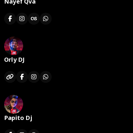
Nayef Qva
Orly DJ
Papito Dj