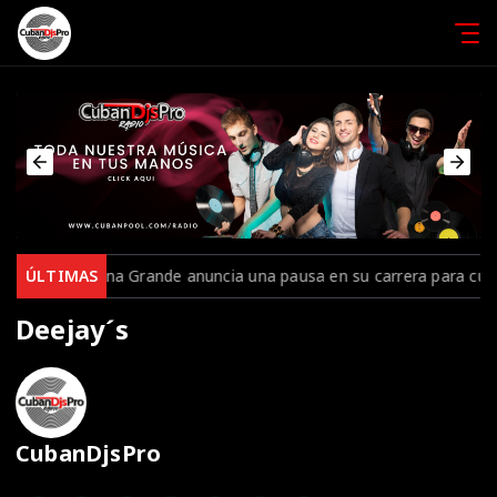
Ariana Grande anuncia una pausa en su carrera para cuidar su salud 
ÚLTIMAS
Deejay´s
CubanDjsPro