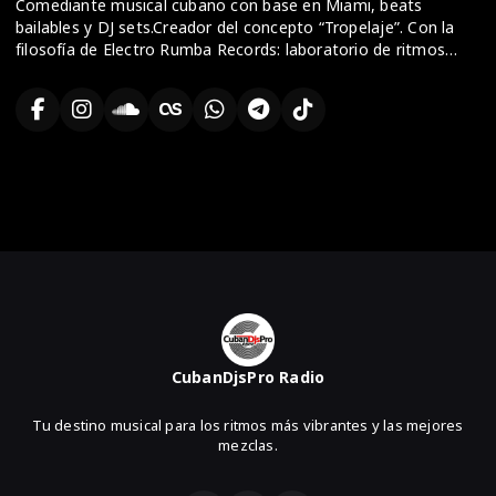
del movimiento DJ en Cuba, manteniendo siempre su esencia:
Comediante musical cubano con base en Miami, beats
autenticidad, conexión y evolución
bailables y DJ sets.Creador del concepto “Tropelaje”. Con la
filosofía de Electro Rumba Records: laboratorio de ritmos
cubanos donde el tumbao dialoga con la electrónica; cada
pista es identidad y movimiento del tambor al mañana.
CubanDjsPro Radio
Tu destino musical para los ritmos más vibrantes y las mejores
mezclas.