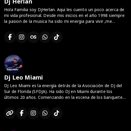
Dj Herlan
Hola Familia soy DjHerlan. Aqui les cuento un poco acerca de
mi vida profesional. Desde mis inicios en el año 1998 siempre
la pasion de la musica ha sido mi energia para vivir ,me
satisface compartirla con ustedes y llegar a alegrar sus
corazones a traves de ella. Estas invitado a disfrutar mis
sesiones de la semana los viernes y sabados. Los Viernes
tenemos Energy Fridays con musica variada que fueron exitos
y los Sabados tenemos Rumba Retro con exitos de 80's y los
90' . Siempre seras bienvenido , te espero!!
Dj Leo Miami
DJ Leo Miami ​​es la energía detrás de la Asociación de DJ del
Sur de Florida (SFDJA). Ha sido DJ en Miami durante los
últimos 20 años. Comenzando en la escena de los banquetes,
rápidamente se estableció como un DJ que puede atender a
una variedad de públicos. En sus eventos escuchará Latin
Music, hip-hop, house , Top 40. Actualmente trabaja en
Casino Miami.