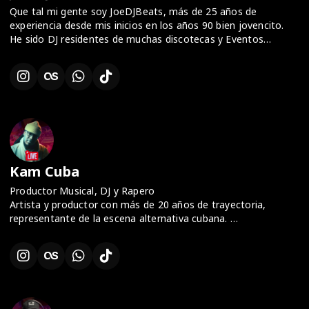
Que tal mi gente soy JoeDJBeats, más de 25 años de
experiencia desde mis inicios en los años 90 bien jovencito.
He sido DJ residentes de muchas discotecas y Eventos
sociales. Géneros Afrohouse, 90s, eventos en vivo. Me
encanta la buena vibra, el arte y el deporte.
Kam Cuba
Productor Musical, DJ y Rapero
Artista y productor con más de 20 años de trayectoria,
representante de la escena alternativa cubana.
Fusiona sonidos urbanos, electrónicos y afrocubanos,
creando un puente entre la tradición y la innovación.
Cofundador de Guámpara Music, el primer sello independiente
de música urbana y electrónica en Cuba, y fundador de Orun
Kingdom Music.
Ha desarrollado estilos propios como el Afro-Cuban Trap y el