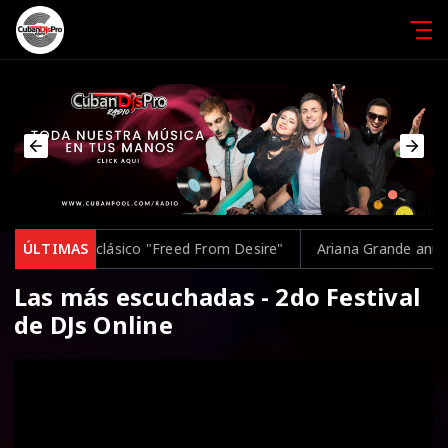
rpretar el clásico "Freed From Desire"
ÚLTIMAS
Ariana Grande anuncia u
Las más escuchadas - 2do Festival
de DJs Online