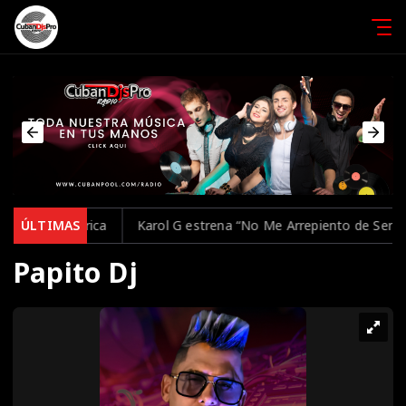
nalámbrica
ÚLTIMAS
Karol G estrena “No Me Arrepiento de Sentir Tanto
Papito Dj